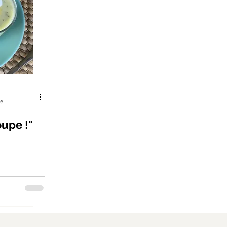
re
oupe !"