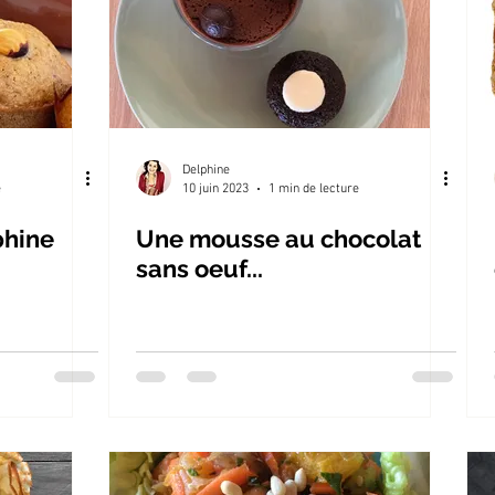
Delphine
e
10 juin 2023
1 min de lecture
phine
Une mousse au chocolat
sans oeuf...