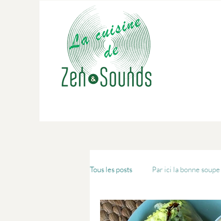
Tous les posts
Par ici la bonne soupe 